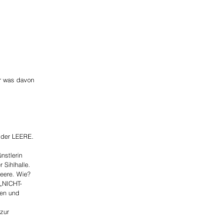
er was davon
 der LEERE.
nstlerin
Sihlhalle.
Leere. Wie?
 „NICHT-
gen und
 zur