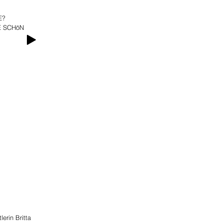
E?
RE SCHöN
LEERPHASE 1.
Folie & Audio
2022
erin Britta