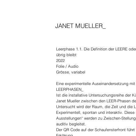
JANET MUELLER_
Leerphase 1.1. Die Definition der LEERE od
übrig bleibt
2022
Folie
/ Audio
Grösse, variabel
Eine experimentelle Auseinandersetzung mit
LEERPHASEN_
Ist die installative Untersuchungsreihe der Kü
Janet Mueller zwischen den LEER-Phasen der 
Untersucht wird der Raum, die Zeit und die 
Experimentell, spontan und interaktiv. Diese
Ausstellungen“ werden zu Zwischen-Stellun
auditiv begleitet.
Der QR Code auf der Schaufensterfront führt
Erklärung.